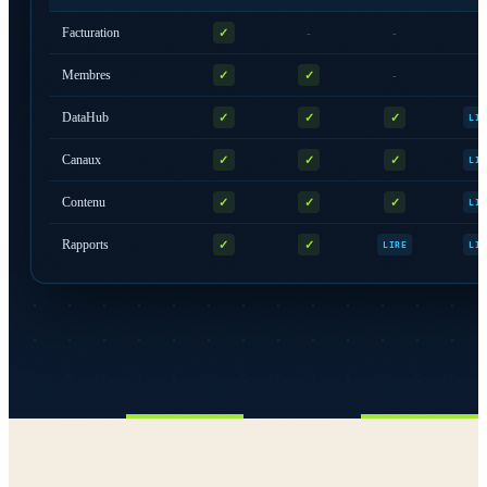
Facturation
✓
-
-
-
Membres
✓
✓
-
-
DataHub
✓
✓
✓
LIR
Canaux
✓
✓
✓
LIR
Contenu
✓
✓
✓
LIR
Rapports
✓
✓
LIRE
LIR