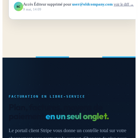
Accès Éditeur supprimé pour
user@oldcompany.com
voir le diff →
NC
9 mai, 14:09
FACTURATION EN LIBRE-SERVICE
Plan, factures, moyens de
paiement
en un seul onglet.
Le portail client Stripe vous donne un contrôle total sur votre