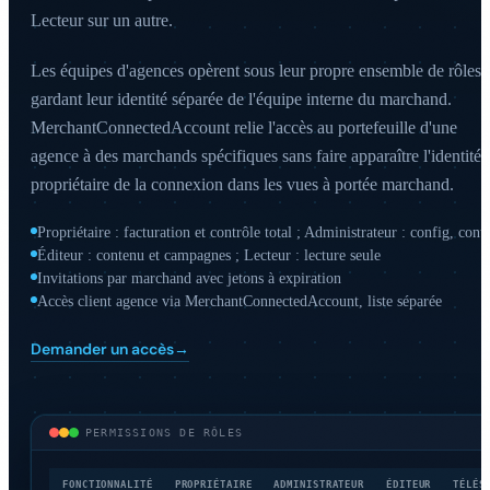
Lecteur sur un autre.
Les équipes d'agences opèrent sous leur propre ensemble de rôles,
gardant leur identité séparée de l'équipe interne du marchand.
MerchantConnectedAccount relie l'accès au portefeuille d'une
agence à des marchands spécifiques sans faire apparaître l'identité 
propriétaire de la connexion dans les vues à portée marchand.
Propriétaire : facturation et contrôle total ; Administrateur : config, cont
Éditeur : contenu et campagnes ; Lecteur : lecture seule
Invitations par marchand avec jetons à expiration
Accès client agence via MerchantConnectedAccount, liste séparée
Demander un accès
→
PERMISSIONS DE RÔLES
FONCTIONNALITÉ
PROPRIÉTAIRE
ADMINISTRATEUR
ÉDITEUR
TÉLÉS