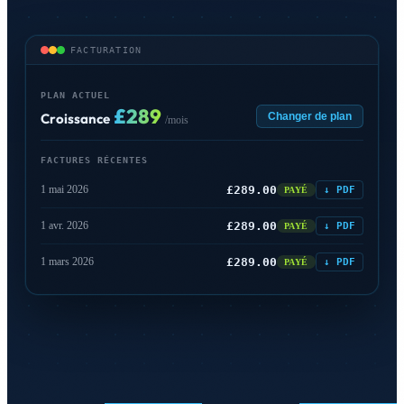
FACTURATION
PLAN ACTUEL
£289
Croissance
Changer de plan
/mois
FACTURES RÉCENTES
1 mai 2026
£289.00
↓ PDF
PAYÉ
1 avr. 2026
£289.00
↓ PDF
PAYÉ
1 mars 2026
£289.00
↓ PDF
PAYÉ