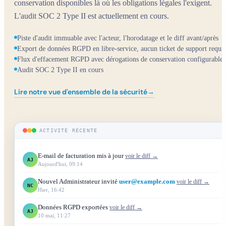
conservation disponibles là où les obligations légales l'exigent.
L'audit SOC 2 Type II est actuellement en cours.
Piste d'audit immuable avec l'acteur, l'horodatage et le diff avant/après
Export de données RGPD en libre-service, aucun ticket de support requis
Flux d'effacement RGPD avec dérogations de conservation configurables
Audit SOC 2 Type II en cours
Lire notre vue d'ensemble de la sécurité
→
ACTIVITÉ RÉCENTE
E-mail de facturation mis à jour
voir le diff →
AJ
Aujourd'hui, 09:14
Nouvel Administrateur invité
user@example.com
voir le diff →
NC
Hier, 16:42
Données RGPD exportées
voir le diff →
AJ
10 mai, 11:27