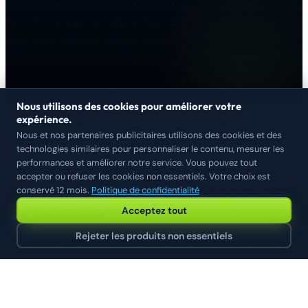
Nous utilisons des cookies pour améliorer votre
expérience.
SOC 2 TYPE II
ISO 27001
CONFORME AU RGPD
Nous et nos partenaires publicitaires utilisons des cookies et des
ALL SYSTEMS OPERATIONAL
technologies similaires pour personnaliser le contenu, mesurer les
performances et améliorer notre service. Vous pouvez tout
accepter ou refuser les cookies non essentiels. Votre choix est
conservé 12 mois.
Politique de confidentialité
Acceptez tout
Rejeter les produits non essentiels
Commerce intelligence that compounds.
Vendably Ltd, [registered address], United Kingdom
N° d'entreprise [XXXXXXXX]
PLATEFORME
POUR