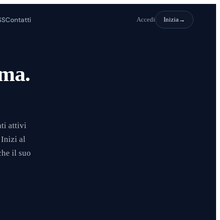
SS
Contatti
Accedi
Inizia
rma.
i attivi
Inizi al
he il suo