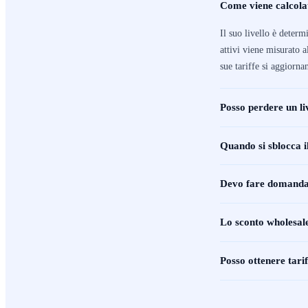
Come viene calcolat
Il suo livello è determ
attivi viene misurato a
sue tariffe si aggiorn
Posso perdere un li
Quando si sblocca i
Devo fare domanda p
Lo sconto wholesale 
Posso ottenere tari