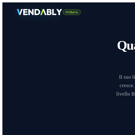
V3Beta
Qua
Il suo 
cresce.
livello 