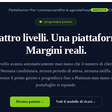
Piattaforma
Per i commercianti
Per le agenzie
Prezzi
C
GRATUITO
// programma partner
ttro livelli. Una piattafo
Margini reali.
livello avanza automaticamente man mano che il numero di client
 Nessuna candidatura, nessun periodo di attesa, nessuna tariffa. 
Bronze il primo giorno e progredisca fino a Platinum man mano c
portafoglio si espande.
Diventa partner
→
Vedi il modello di ricavi
→