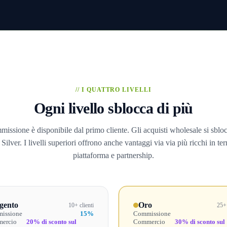
// I QUATTRO LIVELLI
Ogni livello sblocca di più
issione è disponibile dal primo cliente. Gli acquisti wholesale si sblo
o Silver. I livelli superiori offrono anche vantaggi via via più ricchi in ter
piattaforma e partnership.
gento
Oro
10+ clienti
25+ 
issione
15%
Commissione
ercio
20% di sconto sul
Commercio
30% di sconto sul