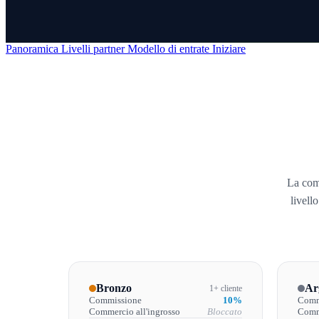
Panoramica
Livelli partner
Modello di entrate
Iniziare
La comm
livell
Bronzo
Ar
1+ cliente
Commissione
10%
Comm
Commercio all'ingrosso
Bloccato
Comm