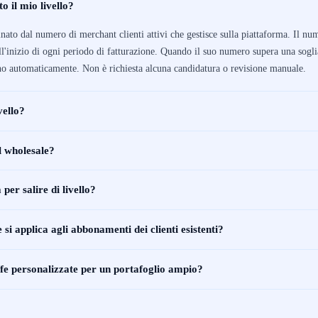
o il mio livello?
inato dal numero di merchant clienti attivi che gestisce sulla piattaforma. Il num
ll'inizio di ogni periodo di fatturazione. Quando il suo numero supera una soglia
ano automaticamente. Non è richiesta alcuna candidatura o revisione manuale.
vello?
l wholesale?
er salire di livello?
si applica agli abbonamenti dei clienti esistenti?
ffe personalizzate per un portafoglio ampio?