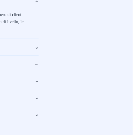
⌄
ero di clienti
 di livello, le
⌄
→
⌄
⌄
⌄