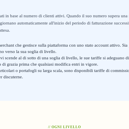
ati in base al numero di clienti attivi. Quando il suo numero supera una so
iornano automaticamente all'inizio del periodo di fatturazione success
ttesa.
merchant che gestisce sulla piattaforma con uno stato account attivo. Sia
 verso la sua soglia di livello.
tivi scende al di sotto di una soglia di livello, le sue tariffe si adeguan
 di grazia prima che qualsiasi modifica entri in vigore.
articolari o portafogli su larga scala, sono disponibili tariffe di commiss
er discuterne.
// OGNI LIVELLO