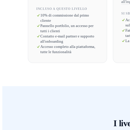
all'i
INCLUSO A QUESTO LIVELLO
SI S
10% di commissione dal primo
Ac
cliente
sul
Pannello portfolio, un accesso per
Fat
tutti i clienti
tar
Contatto e-mail partner e supporto
La
all'onboarding
Accesso completo alla piattaforma,
tutte le funzionalità
I li