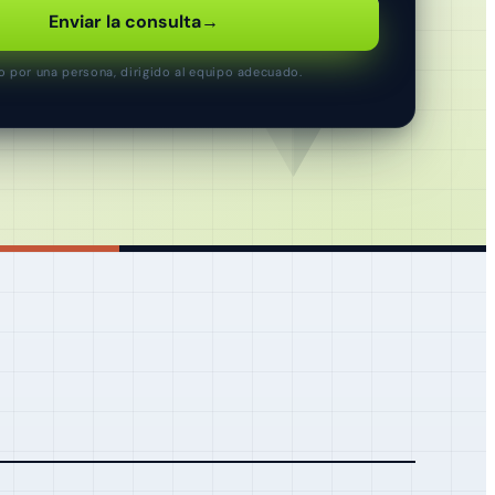
Enviar la consulta
→
o por una persona, dirigido al equipo adecuado.