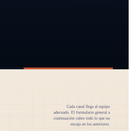
Cada canal llega al equipo
adecuado. El formulario general a
continuación cubre todo lo que no
encaja en los anteriores.