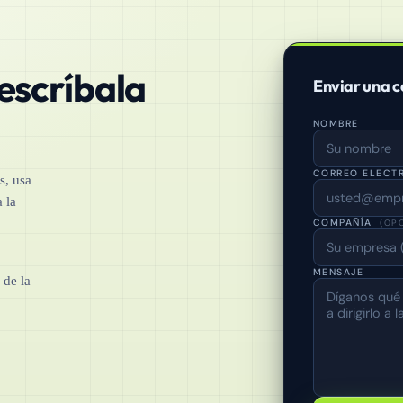
 escríbala
Enviar una c
NOMBRE
CORREO ELECT
s, usa
 la
COMPAÑÍA
(OP
MENSAJE
 de la