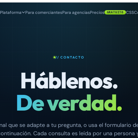
Plataforma
Para comerciantes
Para agencias
Precios
CSS
C
GRATUITO
// CONTACTO
Háblenos.
De verdad.
anal que se adapte a tu pregunta, o usa el formulario 
continuación. Cada consulta es leída por una persona y 