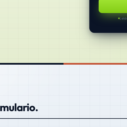
Leíd
rmulario.